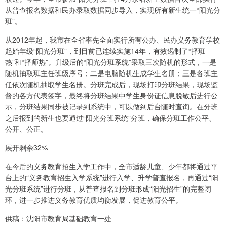
从普查报名数据和民办录取数据同步导入，实现所有新生统一“阳光分
班”。
从2012年起，我市在全省率先全面实行所有公办、民办义务教育学校
起始年级“阳光分班”，到目前已连续实施14年，有效遏制了“择班
热”和“择师热”。升级后的“阳光分班系统”采取三次随机的形式，一是
随机抽取班主任班级序号；二是电脑随机生成学生名册；三是各班主
任依次随机抽取学生名册。分班完成后，现场打印分班结果，现场监
督的各方代表签字，最终将分班结果中学生身份证信息脱敏后进行公
示，分班结果同步被记录到系统中，可以做到后台随时查询。在分班
之后报到的新生也要通过“阳光分班系统”分班，确保分班工作公平、
公开、公正。
展开剩余32%
在今后的义务教育招生入学工作中，全市适龄儿童、少年都将通过平
台上的“义务教育招生入学系统”进行入学、升学普查报名，再通过“阳
光分班系统”进行分班，从普查报名到分班形成“阳光招生”的完整闭
环，进一步推进义务教育优质均衡发展，促进教育公平。
供稿：沈阳市教育局基础教育一处