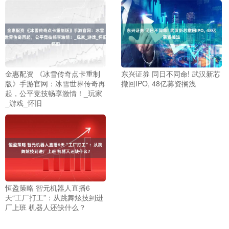
金惠配资 《冰雪传奇点卡重制
东兴证券 同日不同命! 武汉新芯
版》手游官网：冰雪世界传奇再
撤回IPO, 48亿募资搁浅
起，公平竞技畅享激情！_玩家
_游戏_怀旧
恒盈策略 智元机器人直播6
天“工厂打工”：从跳舞炫技到进
厂上班 机器人还缺什么？