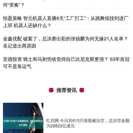
何“变奏”？
恒盈策略 智元机器人直播6天“工厂打工”：从跳舞炫技到进厂
上班 机器人还缺什么？
金鑫优配 破案了，总决赛出彩的张镇麟为何无缘21人名单？
名记道出两原因
至德投资 骑士和马刺凭啥觉得自己比尼克斯更强？ 53年首冠
可不是靠运气
推荐资讯
红启网 今日共615只港股被沽空，总沽空金额
为28822亿港元