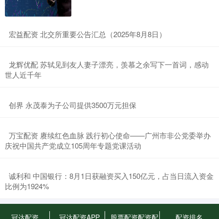
​宏益配资 北交所重要公告汇总（2025年8月8日）
​龙辉优配 苏轼见到友人妻子漂亮，羡慕之余写下一首词，感动
世人近千年
​创界 永茂泰为子公司提供3500万元担保
​万宝配资 赓续红色血脉 践行初心使命——广州市非公党委举办
庆祝中国共产党成立105周年专题党课活动
​诚利和 中国银行：8月1日获融资买入150亿元，占当日流入资金
比例为1924%
冠达配资
冠达配资APP
股票配资配资配
配资排名