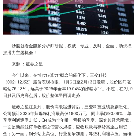
炒股就看金麒麟分析师研报，权威，专业，及时，全面，助您挖
掘潜力主题机会！
来源 ：证券之星
今年以来，在“电力+算力”概念的催化下，三变科技
（002112.SZ）股价表现抢眼。1月6日至2月13日发稿，股价区间涨
幅达75.13%，远高于2025年全年19.04%的涨幅水平。不过，在2月9
日触及历史高点后，股价整体呈回调走势。
证券之星注意到，股价高歌猛进背后，三变科技业绩急剧恶化。
公司预计2025年归母净利润最高仅1800万元，同比暴跌90.06%，单
季度利润逐季走低，Q4成为全年唯一亏损的季度。深究其经营困境，
一面是新能源订单收缩拉低营收规模，应收账款与存货高企占用资
金；另一面，铜价站上高位、行业竞争加剧，导致利润端承压。当概