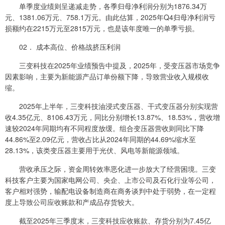
单季度业绩则呈递减走势，各季归母净利润分别为1876.34万
元、1381.06万元、758.1万元。由此估算，2025年Q4归母净利润亏
损额约在2215万元至2815万元，也是该年度唯一的单季亏损。
02． 成本高位、价格战挤压利润
三变科技在2025年业绩预告中提及，2025年，受变压器市场竞争
因素影响，主要为新能源产品订单份额下降，导致营业收入规模收
缩。
2025年上半年，三变科技油浸式变压器、干式变压器分别实现营
收4.35亿元、8106.43万元，同比分别增长13.87%、18.53%，营收增
速较2024年同期均有不同程度放缓。组合变压器营收则同比下降
44.86%至2.09亿元，营收占比从2024年同期的44.69%缩水至
28.13%，该类变压器主要用于光伏、风电等新能源领域。
营收承压之际，资金周转效率恶化进一步放大了经营困境。三变
科技客户主要为国家电网公司、央企、上市公司及石化行业等公司，
客户相对强势，输配电设备制造商在商务谈判中处于弱势，在一定程
度上导致公司应收账款和产成品存货较大。
截至2025年三季度末，三变科技应收账款、存货分别为7.45亿