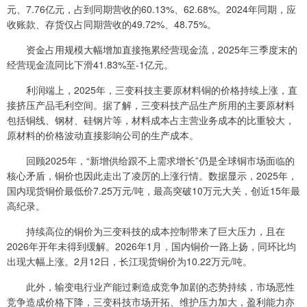
元、7.76亿元，占到同期营收的60.13%、62.68%。2024年同期，应
收账款、存货仅占同期营收的49.72%、48.75%。
资金占用规模大幅增加直接拖累经营现金流，2025年三季度末的
经营现金流同比下滑41.83%至-1亿元。
利润端上，2025年，三变科技主要原材料铜的价格持续上涨，直
接挤压产品毛利空间。据了解，三变科技产品生产所用的主要原材料
包括铜线、钢材、硅钢片等，材料成本占主营业务成本的比重较大，
原材料的价格波动直接影响公司的生产成本。
回顾2025年，“新增供给跟不上需求增长”仍是全球铜市场面临的
核心矛盾，铜价也因此走出了凌厉的上涨行情。数据显示，2025年，
国内现货铜价最低价7.25万元/吨，最高突破10万元大关，创近15年最
高纪录。
持续高位的铜价为三变科技的成本控制带来了巨大压力，且在
2026年开年未得到缓解。2026年1月，国内铜价一路上扬，同环比均
出现大幅上涨。2月12日，长江现货铜价为10.22万元/吨。
此外，输变电行业产能过剩造成竞争加剧的态势持续，市场恶性
竞争造成价格下降，三变科技市场开拓、维护压力加大，盈利能力亦