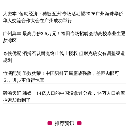
大资本 “侨助经济・穗链五洲”专场活动暨2026广州海珠华侨
华人交流合作大会在广州成功举行
广州典丰 最高月薪3.5万元！福田专场招聘会助高校毕业生逐
梦湾区
奇侠优配 滔搏否认耐克终止线上授权 但耐克确实有调整渠道
规划
竹演配资 虽败犹荣！中国男排五局鏖战强敌，差距肉眼可
见，进步更值得惊喜
毅鸣天汇 韩媒：14亿人口的中国没拿过分数，14万人口的库
拉索却做到了
推荐资讯