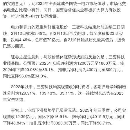
的实施意见》，到2035年全面建成全国统一电力市场体系，市场化交
易电量占比稳中有升。同日，国资委督促央企积极扩大算力有效投
资，推进“算力+电力”协同发展。
电力和算力的双重利好催涨股价，三变科技结束此前连续三日阴
跌，2月12日收涨3.49%。但2月13日再度翻绿，截至发稿报23.8元/
股，跌幅4.49%，总市值70亿元。自2月9日触及历史最高值后，股价
已逐步回调。
证券之星注意到，与股价整体涨势形成剧烈反差的是，三变科技
业绩暴跌。公司预计2025年归母净利润为1200万元至1800万元，较
2024年下降90.06%至85.1%；扣非后净利润为400万元至600万元，
同比直降96.6%至94.9%。
2022年以来，三变科技均实现营收净利双增，各期归母净利润增
速分别为129.91%、109.43%、35.11%，这一连续增长态势在2025
年宣告终结。
事实上，业绩下滑颓势早已显露无遗。2025年前三季度，公司实
现营收12.39亿元，同比下降16.91%；归母净利润4015.5万元，同比
下降48.84%；扣非后净利润3323.93万元，同比下降56.71%。