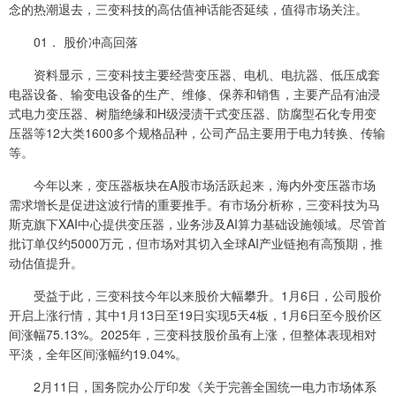
念的热潮退去，三变科技的高估值神话能否延续，值得市场关注。
01． 股价冲高回落
资料显示，三变科技主要经营变压器、电机、电抗器、低压成套
电器设备、输变电设备的生产、维修、保养和销售，主要产品有油浸
式电力变压器、树脂绝缘和H级浸渍干式变压器、防腐型石化专用变
压器等12大类1600多个规格品种，公司产品主要用于电力转换、传输
等。
今年以来，变压器板块在A股市场活跃起来，海内外变压器市场
需求增长是促进这波行情的重要推手。有市场分析称，三变科技为马
斯克旗下XAI中心提供变压器，业务涉及AI算力基础设施领域。尽管首
批订单仅约5000万元，但市场对其切入全球AI产业链抱有高预期，推
动估值提升。
受益于此，三变科技今年以来股价大幅攀升。1月6日，公司股价
开启上涨行情，其中1月13日至19日实现5天4板，1月6日至今股价区
间涨幅75.13%。2025年，三变科技股价虽有上涨，但整体表现相对
平淡，全年区间涨幅约19.04%。
2月11日，国务院办公厅印发《关于完善全国统一电力市场体系