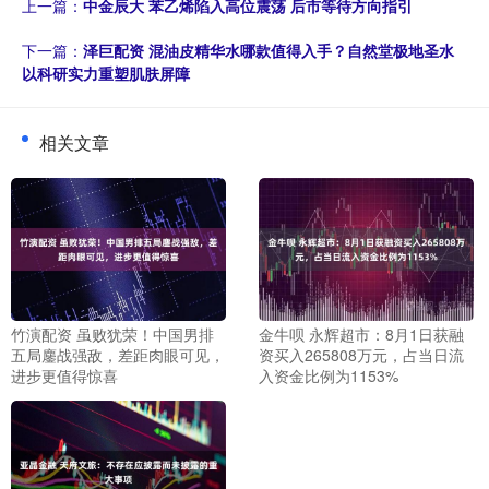
上一篇：
中金辰大 苯乙烯陷入高位震荡 后市等待方向指引
下一篇：
泽巨配资 混油皮精华水哪款值得入手？自然堂极地圣水
以科研实力重塑肌肤屏障
相关文章
竹演配资 虽败犹荣！中国男排
金牛呗 永辉超市：8月1日获融
五局鏖战强敌，差距肉眼可见，
资买入265808万元，占当日流
进步更值得惊喜
入资金比例为1153%