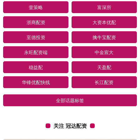
壹策略
富深所
浙商配资
大资本优配
至德投资
擒牛宝配资
永旺配资端
中金宸大
稳益配
天盈配
华锋优配快线
长江配资
全部话题标签
关注 冠达配资