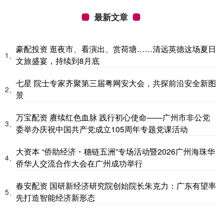
最新文章
豪配投资 逛夜市、看演出、赏荷塘……清远英德这场夏日
1、
文旅盛宴，持续到8月底
七星 院士专家齐聚第三届粤网安大会，共探前沿安全新图
2、
景
万宝配资 赓续红色血脉 践行初心使命——广州市非公党
3、
委举办庆祝中国共产党成立105周年专题党课活动
大资本 “侨助经济・穗链五洲”专场活动暨2026广州海珠华
4、
侨华人交流合作大会在广州成功举行
春安配资 国研新经济研究院创始院长朱克力：广东有望率
5、
先打造智能经济新形态