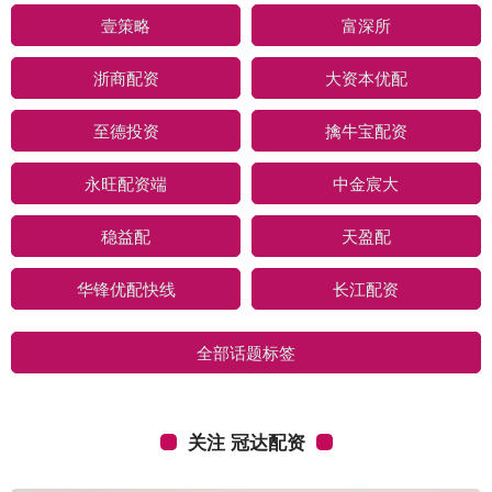
壹策略
富深所
浙商配资
大资本优配
至德投资
擒牛宝配资
永旺配资端
中金宸大
稳益配
天盈配
华锋优配快线
长江配资
全部话题标签
关注 冠达配资