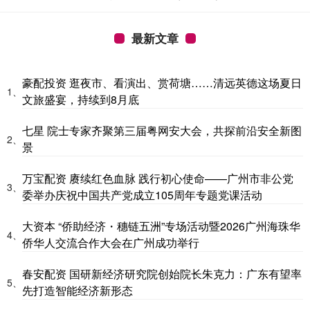
最新文章
豪配投资 逛夜市、看演出、赏荷塘……清远英德这场夏日
1、
文旅盛宴，持续到8月底
七星 院士专家齐聚第三届粤网安大会，共探前沿安全新图
2、
景
万宝配资 赓续红色血脉 践行初心使命——广州市非公党
3、
委举办庆祝中国共产党成立105周年专题党课活动
大资本 “侨助经济・穗链五洲”专场活动暨2026广州海珠华
4、
侨华人交流合作大会在广州成功举行
春安配资 国研新经济研究院创始院长朱克力：广东有望率
5、
先打造智能经济新形态