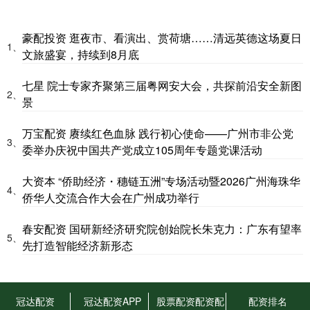
豪配投资 逛夜市、看演出、赏荷塘……清远英德这场夏日
1、
文旅盛宴，持续到8月底
七星 院士专家齐聚第三届粤网安大会，共探前沿安全新图
2、
景
万宝配资 赓续红色血脉 践行初心使命——广州市非公党
3、
委举办庆祝中国共产党成立105周年专题党课活动
大资本 “侨助经济・穗链五洲”专场活动暨2026广州海珠华
4、
侨华人交流合作大会在广州成功举行
春安配资 国研新经济研究院创始院长朱克力：广东有望率
5、
先打造智能经济新形态
冠达配资
冠达配资APP
股票配资配资配
配资排名